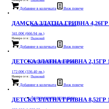
Добавяне в количката
Виж повече
ДАМСКА ЗЛАТНА ГРИВНА 4,26ГР 
Златни висулки втора ръка
341.00
€
(666.94 лв.)
Намира се в::
Първомай
Добавяне в количката
Виж повече
ДЕТСКА ЗЛАТНА ГРИВНА 2,15ГР 
Златни колиета втора ръка
172.00
€
(336.40 лв.)
Намира се в::
Първомай
Добавяне в количката
Виж повече
Златни монети втора ръка
ДЕТСКА ЗЛАТНА ГРИВНА 8,52ГР 