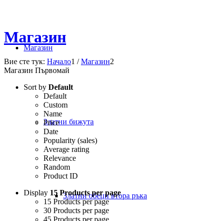
Магазин
Магазин
Вие сте тук:
Начало
1
/
Магазин
2
Магазин Първомай
Sort by
Default
Default
Custom
Name
Златни бижута
Price
Date
Popularity (sales)
Average rating
Relevance
Random
Product ID
Display
15 Products per page
Златни обеци втора ръка
15 Products per page
30 Products per page
45 Products per page