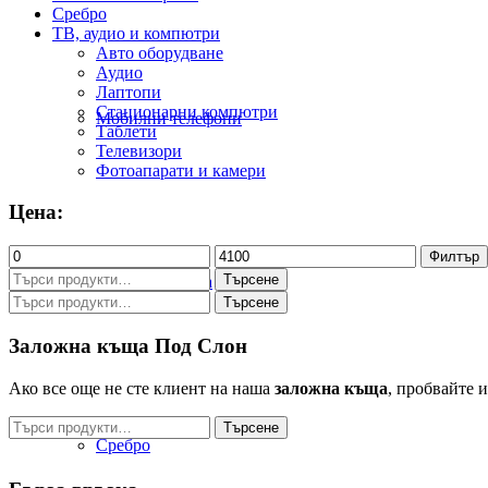
Сребро
ТВ, аудио и компютри
Авто оборудване
Аудио
Лаптопи
Стационарни компютри
Мобилни телефони
Таблети
Телевизори
Фотоапарати и камери
Цена:
Минимална
Максимална
Филтър
цена
цена
Търсене
Търсене
Битова техника
за:
Търсене
Търсене
за:
Заложна къща Под Слон
Ако все още не сте клиент на наша
заложна къща
, пробвайте 
Търсене
Търсене
за:
Сребро