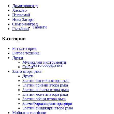
Димитровград
Хасково
Първомай
Нова Загора
Симеоновград
Таблети
Гълъбово
Категории
Без категория
Битова техника
Други
Музикални инструменти
Авто оборудване
Спорт
Злато втора ръка
Други
Златни висулки втора ръка
Златни гривни втора ръка
Златни колиета втора ръка
Златни монети втора ръка
Златни обеци втора ръка
Златни пръстени втора ръка
Фотоапарати и камери
Златни синджири втора ръка
Мобилни телефони