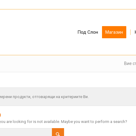
Под Слон
Магазин
Вие ст
мерени продукти, отговарящи на критериите Ви.
d
 you are looking for is not available. Maybe you want to perform a search?