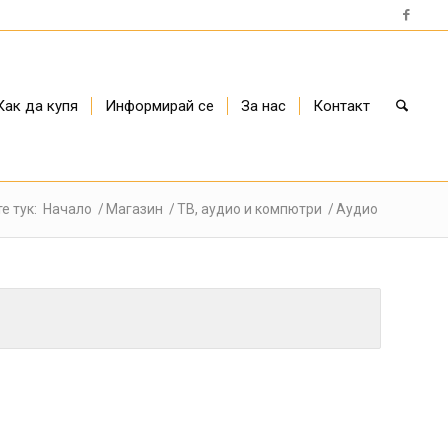
Как да купя
Информирай се
За нас
Контакт
е тук:
Начало
/
Магазин
/
ТВ, аудио и компютри
/
Аудио