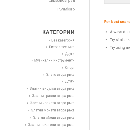
Симеоновград
Гълъбово
For best searc
КАТЕГОРИИ
Always doub
Try similar 
Без категория
Битова техника
Try using m
Други
Музикални инструменти
Спорт
Злато втора ръка
Други
Златни висулки втора ръка
Златни гривни втора ръка
Златни колиета втора ръка
Златни монети втора ръка
Златни обеци втора ръка
Златни пръстени втора ръка