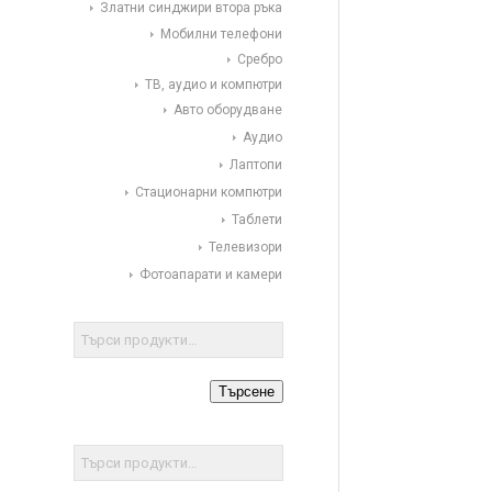
Златни синджири втора ръка
Мобилни телефони
Сребро
ТВ, аудио и компютри
Авто оборудване
Аудио
Лаптопи
Стационарни компютри
Таблети
Телевизори
Фотоапарати и камери
Търсене