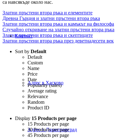
са навсякъде около нас.
Златни пръстени втора ръка и елементите
Древна Гърция и златни пръстени втора ръка
Златни пръстени втора ръка и камъкът на философа
Случайно откриване на златни пръстени втора ръка
Златни пръстени втора ръка и скептиците
Контакт
Златни пръстени втора ръка през деветнадесети век
Sort by
Default
Default
Custom
Name
Price
Date
Адрес в Хасково
Popularity (sales)
Average rating
Relevance
Random
Product ID
Display
15 Products per page
15 Products per page
30 Products per page
Адрес в Димитровград
45 Products per page