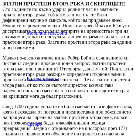
ЗЛАТНИ ПРЪСТЕНИ ВТОРА РЪКА И СКЕПТИЦИТЕ
Сто годините по-късно ударил родният час на златните
пръстени втора ръка, тъй като за пръв път те били
дефинирани научно в смисъла, който им придаваме днес.
Някои ги наричат елементи. Немският учен Йоахим Юнгус в
дисертацията си отхвърлил четирите на древността и три на
Мобилни телефони
алхимични, както и постулата за превръщаемостта на златни
пръстени втора ръка. Златните пръстени втора ръка са единни
и неразложими.
Малко по-късно англичанинът Робер Бойл в съчинението си
поставил следния провокационен въпрос: Златни пръстени
втора ръка или принципи? Отговорът дал сам той: Под златни
пръстени втора ръка разбирам определени първоначални и
Битова техника
прости или напълно несмесени тела….Те са златни пръстени
втора ръка, от които се състоят директно всички така
наречени напълно смесени тела и в които последните в края
на краищата мога да бъдат разложени.
След 1700 година епохата на била сменан от тази флогистона,
която изхождала от погрешни предпоставки при обяснението
на процеса на горене на златни пръстени втора ръка, но все
пак позволявала да бъдат класифицирани редица
Сребро
превръщания. Заедно с откриването на кислорода през 1771
година и с правилното обяснение на процеса на годена на