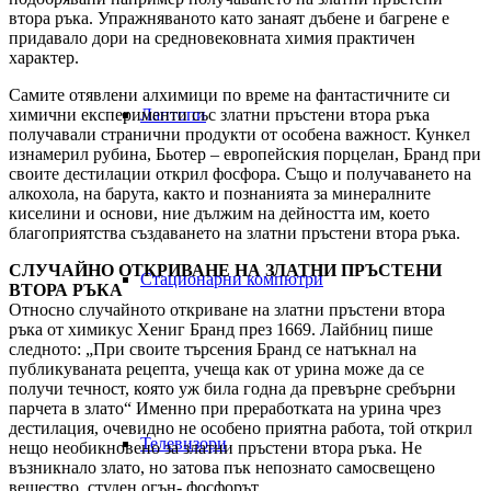
втора ръка. Упражняваното като занаят дъбене и багрене е
придавало дори на средновековната химия практичен
характер.
Самите отявлени алхимици по време на фантастичните си
химични експерименти със златни пръстени втора ръка
Лаптопи
получавали странични продукти от особена важност. Кункел
изнамерил рубина, Бьотер – европейския порцелан, Бранд при
своите дестилации открил фосфора. Също и получаването на
алкохола, на барута, както и познанията за минералните
киселини и основи, ние дължим на дейността им, което
благоприятства създаването на златни пръстени втора ръка.
СЛУЧАЙНО ОТКРИВАНЕ НА ЗЛАТНИ ПРЪСТЕНИ
Стационарни компютри
ВТОРА РЪКА
Относно случайното откриване на златни пръстени втора
ръка от химикус Хениг Бранд през 1669. Лайбниц пише
следното: „При своите търсения Бранд се натъкнал на
публикуваната рецепта, учеща как от урина може да се
получи течност, която уж била годна да превърне сребърни
парчета в злато“ Именно при преработката на урина чрез
дестилация, очевидно не особено приятна работа, той открил
Телевизори
нещо необикновено за златни пръстени втора ръка. Не
възникнало злато, но затова пък непознато самосвещено
вещество, студен огън- фосфорът.