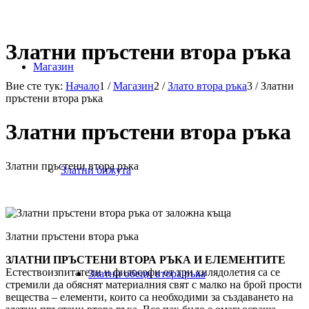
Златни пръстени втора ръка
Магазин
Вие сте тук:
Начало
1
/
Магазин
2
/
Злато втора ръка
3
/
Златни
пръстени втора ръка
Златни пръстени втора ръка
Златни пръстени втора ръка
Златни бижута
Златни пръстени втора ръка
Златни пръстени втора ръка
ЗЛАТНИ ПРЪСТЕНИ ВТОРА РЪКА И ЕЛЕМЕНТИТЕ
Естествоизпитатели и философи от три хилядолетия са се
Златни обеци втора ръка
стремили да обяснят материалния свят с малко на брой прости
вещества – елементи, които са необходими за създаването на