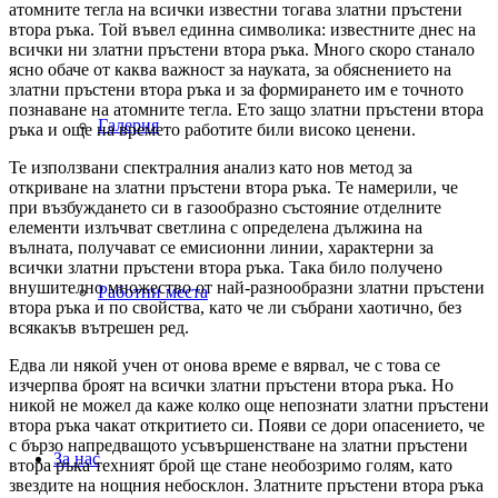
атомните тегла на всички известни тогава златни пръстени
втора ръка. Той въвел единна символика: известните днес на
всички ни златни пръстени втора ръка. Много скоро станало
ясно обаче от каква важност за науката, за обяснението на
златни пръстени втора ръка и за формирането им е точното
познаване на атомните тегла. Ето защо златни пръстени втора
Галерия
ръка и още на времето работите били високо ценени.
Те използвани спектралния анализ като нов метод за
откриване на златни пръстени втора ръка. Те намерили, че
при възбуждането си в газообразно състояние отделните
елементи излъчват светлина с определена дължина на
вълната, получават се емисионни линии, характерни за
всички златни пръстени втора ръка. Така било получено
внушително множество от най-разнообразни златни пръстени
Работни места
втора ръка и по свойства, като че ли събрани хаотично, без
всякакъв вътрешен ред.
Едва ли някой учен от онова време е вярвал, че с това се
изчерпва броят на всички златни пръстени втора ръка. Но
никой не можел да каже колко още непознати златни пръстени
втора ръка чакат откритието си. Появи се дори опасението, че
с бързо напредващото усъвършенстване на златни пръстени
За нас
втора ръка техният брой ще стане необозримо голям, като
звездите на нощния небосклон. Златните пръстени втора ръка