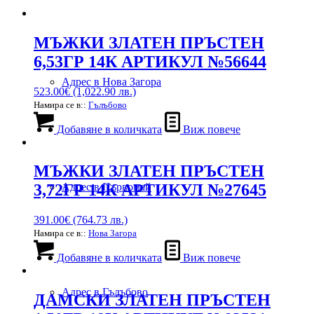
МЪЖКИ ЗЛАТЕН ПРЪСТЕН
6,53ГР 14К АРТИКУЛ №56644
Адрес в Нова Загора
523.00
€
(1,022.90 лв.)
Намира се в::
Гълъбово
Добавяне в количката
Виж повече
МЪЖКИ ЗЛАТЕН ПРЪСТЕН
Адрес в Първомай
3,72ГР 14К АРТИКУЛ №27645
391.00
€
(764.73 лв.)
Намира се в::
Нова Загора
Добавяне в количката
Виж повече
Адрес в Гълъбово
ДАМСКИ ЗЛАТЕН ПРЪСТЕН