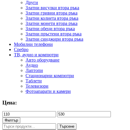
Други
Златни висулки втора ръка
Златни гривни втора ръка
Златни колиета втора ръка
Златни монети втора ръка
Златни обеци втора ръка
Златни пръстени втора ръка
Златни синджири втора ръка
Мобилни телефони
Сребро
ТВ, аудио и компютри
Авто оборудване
Аудио
Лаптопи
Стационарни компютри
Таблети
Телевизори
Фотоапарати и камери
Цена:
Минимална
Максимална
цена
цена
Филтър
Търсене
Търсене