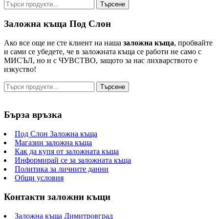
за:
Търсене
Търсене
за:
Заложна къща Под Слон
Ако все още не сте клиент на наша
заложна къща
, пробвайте
и сами се убедете, че в заложната къща се работи не само с
МИСЪЛ, но и с ЧУВСТВО, защото за нас лихварството е
изкуство!
Търсене
Търсене
за:
Бърза връзка
Под Слон Заложна къща
Магазин заложна къща
Как да купя от заложната къща
Информирай се за заложната къща
Политика за личните данни
Общи условия
Контакти заложни къщи
Заложна къща Димитровград