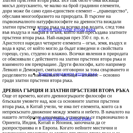
златни пръстени втора ръка. Все пак било е омагьосваща
мисъл допускането, че малко на брой градивни елементи,
дори може би само един-единствен елемент – „правещество“,
обуславя многообразието на природата. В търсене на
първоначалното натурфилософите на древността виждали
златни пръстени втора ръка на всичко във водата, след това
Златни пръстени втора ръка
във въздуха и накрая в огъня, който най-пресъздава златните
пръстени втора ръка. Най-накрая през 350 г. пр. н. е.
Аристотел наредил четирите елемента – огън, земя, въздух и
вода в кръг, от който могло да бъдат изведени и свойствата
горещо, сухо, студено и влажно. Всички явления в природата
се обяснявали с действието на златни пръстени втора ръка и
взаимното им превръщане. Други философи, като например
Левкип и Демокрит, смятали отговорни за това свързването и
Златни синджири втора ръка
разделянето на най-малките частици – атомите – основно
гради златни пръстени втора ръка.
ДРЕВНА ГЪРЦИЯ И ЗЛАТНИ ПРЪСТЕНИ ВТОРА РЪКА
Още от времето, когато древногръцките философи си
блъскали умовете над, кои са основните златни пръстени
втора ръка, в Китай учели, че има пет елемента, които са в
непрекъснато движение между земята и небето. В началото на
нашето летоброене алхимията, установила се първоначално в
Златни гривни втора ръка
Ориента, Индия, Китай и Япония, започнала да се
разпространява и в Европа. Когато нейните мистични и