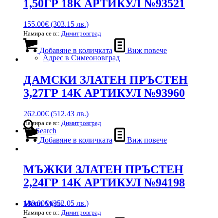
1,50ГР 18К АРТИКУЛ №93521
155.00
€
(303.15 лв.)
Намира се в::
Димитровград
Добавяне в количката
Виж повече
Адрес в Симеоновград
ДАМСКИ ЗЛАТЕН ПРЪСТЕН
3,27ГР 14К АРТИКУЛ №93960
262.00
€
(512.43 лв.)
Намира се в::
Димитровград
Search
Добавяне в количката
Виж повече
МЪЖКИ ЗЛАТЕН ПРЪСТЕН
2,24ГР 14К АРТИКУЛ №94198
180.00
€
(352.05 лв.)
Menu
Menu
Намира се в::
Димитровград