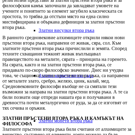
религиозни представи за златни пръстени втора ръка и за
философския камък започнали да завладяват умовете на
учените и понятието за елемент загубило класическата си
простота, то трябва да отстъпи място на една силно
мистифицирана и объркана дефиниция за златни пръстени
втора ръка.
Златни висулки втора ръка
В ранното средновековие алхимиците открили някои нови
пръстени втора ръка, направени от живак, сяра, сол. Към
златните пръстени втора ръка причислили и земята. Според
техните схващания тежкият живак въплъщавал
правеществото на металите, сярата – принципа на горенето.
На сярата, както и на златни пръстени втора ръка, се
придавало по-скоро философско значение. Днес ни учудва
това, че същински златни пръстени втора ръка, са направени
Златни колиета втора ръка
от металите злато, сребро, желязо, цинк, калай, мед.
Средновековните философи въобще не са смятали тези
възможни за направа на златни пръстени втора ръка. А те са
били познати още отпреди нашата ера и получавани в
древността почти металургично от руда, за да се изготвят от
тях сечива и оръжия.
ЗЛАТНИ ПРЪСТЕНИ ВТОРА РЪКА И КАМЪКЪТ НА
Златни монети втора ръка
ФИЛОСОФА
Златните пръстени втора ръка били считани от алхимиците за
вещество, съставено от елементи, което можело да бъде