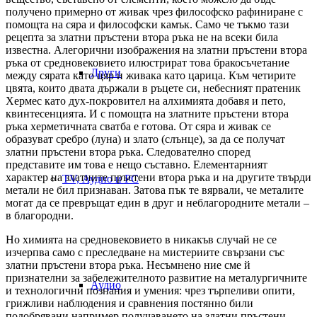
получено примерно от живак чрез философско рафиниране с
помощта на сяра и философски камък. Само че тъкмо тази
рецепта за златни пръстени втора ръка не на всеки била
известна. Алегорични изображения на златни пръстени втора
ръка от средновековието илюстрират това бракосъчетание
Други
между сярата като цяр и живака като царица. Към четирите
цвята, които двата държали в ръцете си, небесният пратеник
Хермес като дух-покровител на алхимията добавя и пето,
квинтесенцията. И с помощта на златните пръстени втора
ръка херметичната сватба е готова. От сяра и живак се
образуват сребро (луна) и злато (слънце), за да се получат
златни пръстени втора ръка. Следователно според
представите им това е нещо съставно. Елементарният
характер на златните пръстени втора ръка и на другите твърди
TV, Аудио и PC
метали не бил признаван. Затова пък те вярвали, че металите
могат да се превръщат един в друг и неблагородните метали –
в благородни.
Но химията на средновековието в никакъв случай не се
изчерпва само с преследване на мистериите свързани със
златни пръстени втора ръка. Несъмнено ние сме й
признателни за забележителното развитие на металургичните
Аудио
и технологични познания и умения: чрез търпеливи опити,
грижливи наблюдения и сравнения постянно били
подобрявани например получаването на златни пръстени