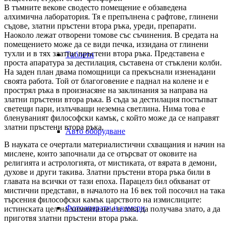
В тъмните векове сводесто помещение е обзаведена
алхимична лаборатория. Тя е препълнена с рафтове, глинени
съдове, златни пръстени втора ръка, уреди, препарати.
Наоколо лежат отворени томове със съчинения. В средата на
помещението може да се види печка, иззидана от глинени
тухли и в тях златни пръстени втора ръка. Представена е
Таблети
проста апаратура за дестилация, съставена от стъклени колби.
На заден план двама помощници са прекъснали изненадани
своята работа. Той от благоговение е паднал на колене и е
прострял ръка в произнасяне на заклинания за направа на
златни пръстени втора ръка. В съда за дестилация постъпват
светещи пари, излъчващи неземна светлина. Нима това е
бленуваният философски камък, с който може да се направят
златни пръстени втора ръка.
Авто оборудване
В науката се очертали материалистични схващания и начин на
мислене, които започнали да се отърсват от оковите на
религията и астрологията, от мистиката, от вярата в демони,
духове и други такива. Златни пръстени втора ръка били в
главата на всички от тази епоха. Парацелз бил обхванат от
мистични представи, в началото на 16 век той посочил на така
търсения философски камък царството на измислиците:
Фотоапарати и камери
истинската цел на химията не е в това да получава злато, а да
приготвя златни пръстени втора ръка.